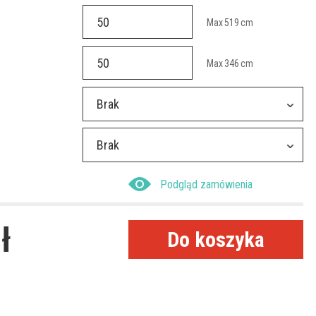
Max
519
cm
Max
346
cm
Brak
Brak
Podgląd zamówienia
ł