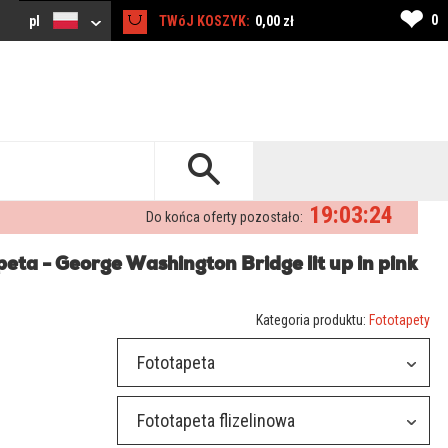
❤
0
pl
TWóJ KOSZYK:
0,00 zł
19:03:23
Do końca oferty pozostało:
eta - George Washington Bridge lit up in pink
Kategoria produktu:
Fototapety
Fototapeta
Fototapeta flizelinowa