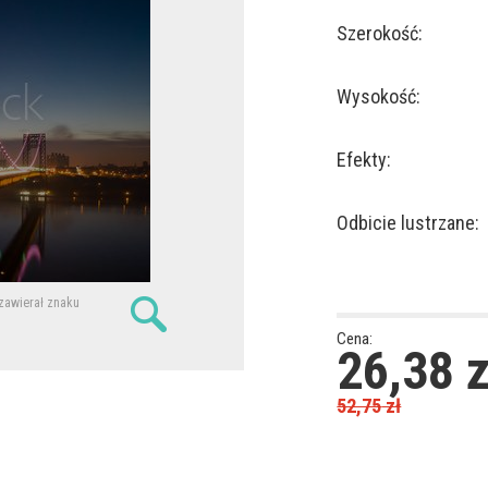
Szerokość:
Wysokość:
Efekty:
Odbicie lustrzane:
 zawierał znaku
Cena:
26,38
z
52,75
zł