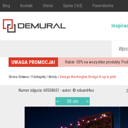
Blog
Kontakt
Oferta
Opinie (163)
Panel klienta
Inspira
Wpis
UWAGA PROMOCJA!
Rabat -
50%
na wszystkie produkty. Pod
Strona Główna
/
Fototapety
/
Mosty
/
George Washington Bridge lit up in pink
Numer zdjęcia: 60558651 - autor: © eduard4us
50 cm