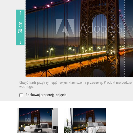
50 cm
Chwyć kadr przytrzymująć lewym klawiszem i przesuwaj.
Produkt nie bedzie
wodnego.
Zachowaj proporcję zdjęcia