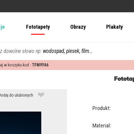
cje
Fototapety
Obrazy
Plakaty
z dowolne słowo np:
wodospad, piesek, film...
aj w koszyku kod -
TFM9YA6
Fototap
❤
Dodaj do ulubionych
Produkt:
Materiał: