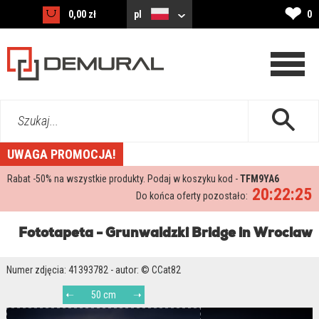
❤
0,00 zł
pl
0
Szukaj...
UWAGA PROMOCJA!
Rabat -
50%
na wszystkie produkty. Podaj w koszyku kod -
TFM9YA6
20:22:25
Do końca oferty pozostało:
Fototapeta - Grunwaldzki Bridge in Wroclaw
Numer zdjęcia: 41393782 - autor: © CCat82
50 cm