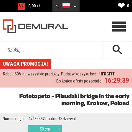
❤
0,00 zł
pl
0
Szukaj...
UWAGA PROMOCJA!
Rabat -
50%
na wszystkie produkty. Podaj w koszyku kod -
HFRGFIT
16:29:37
Do końca oferty pozostało:
Fototapeta - Pilsudzki bridge in the early
morning, Krakow, Poland
Numer zdjęcia: 47435432 - autor: © dziewul
50 cm