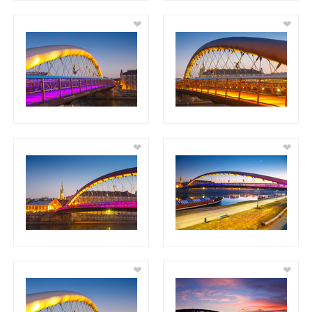
❤
❤
❤
❤
❤
❤