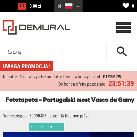
❤
0,00 zł
pl
0
Szukaj...
UWAGA PROMOCJA!
Rabat -
50%
na wszystkie produkty. Podaj w koszyku kod -
FTY3MZW
23:51:38
Do końca oferty pozostało:
Fototapeta - Portugalski most Vasco da Gamy
Numer zdjęcia: 60398406 - autor: © beatrice prève
50 cm