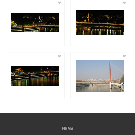
❤
❤
❤
❤
FIRMA