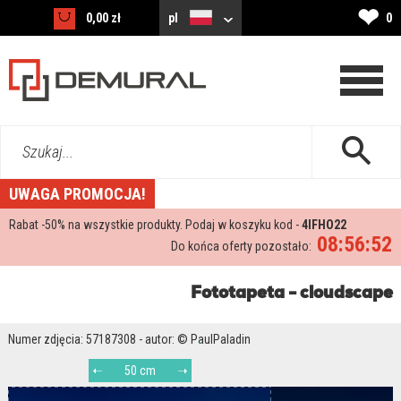
❤
0,00 zł
pl
0
Szukaj...
UWAGA PROMOCJA!
Rabat -
50%
na wszystkie produkty. Podaj w koszyku kod -
4IFHO22
08:56:51
Do końca oferty pozostało:
Fototapeta - cloudscape
Numer zdjęcia: 57187308 - autor: © PaulPaladin
50 cm