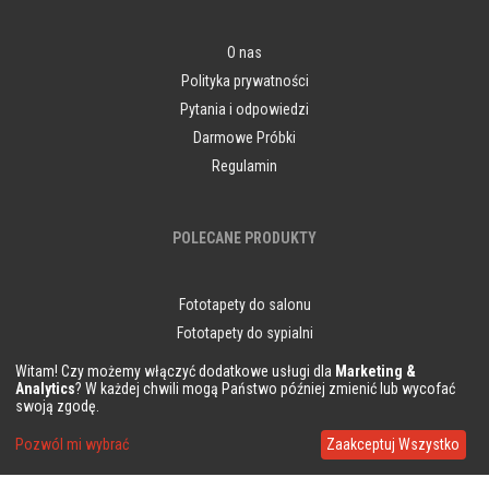
O nas
Polityka prywatności
Pytania i odpowiedzi
Darmowe Próbki
Regulamin
POLECANE PRODUKTY
Fototapety do salonu
Fototapety do sypialni
Fototapety do kuchni
Witam! Czy możemy włączyć dodatkowe usługi dla
Marketing &
Analytics
? W każdej chwili mogą Państwo później zmienić lub wycofać
Obrazy do salonu
swoją zgodę.
Pozwól mi wybrać
Zaakceptuj Wszystko
INNE