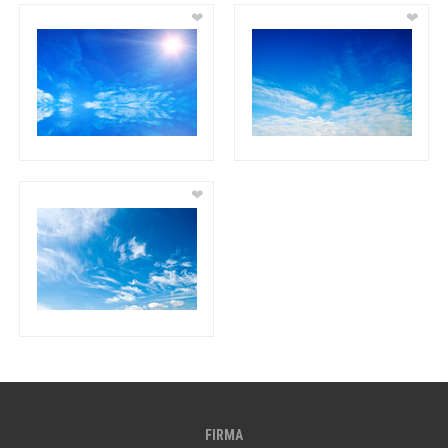
❤
❤
❤
FIRMA