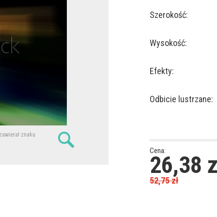
Szerokość:
Wysokość:
Efekty:
Odbicie lustrzane:
 zawierał znaku
Cena:
26,38
z
52,75
zł