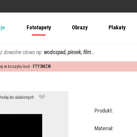
cje
Fototapety
Obrazy
Plakaty
z dowolne słowo np:
wodospad, piesek, film...
aj w koszyku kod -
FTY3MZW
❤
Dodaj do ulubionych
Produkt:
Materiał: