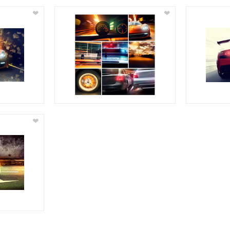
❤
❤
❤