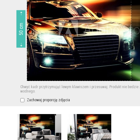
50 cm
Chwyć kadr przytrzymująć lewym klawiszem i przesuwaj.
Produkt nie bedzie
wodnego.
Zachowaj proporcję zdjęcia