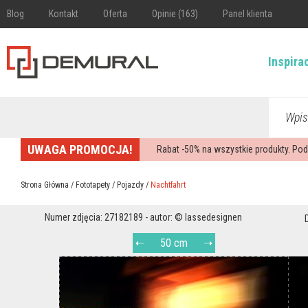
Blog
Kontakt
Oferta
Opinie (163)
Panel klienta
Inspira
Wpis
UWAGA PROMOCJA!
Rabat -
50%
na wszystkie produkty. Pod
Strona Główna
/
Fototapety
/
Pojazdy
/
Nachtfahrt
Numer zdjęcia: 27182189 - autor: © lassedesignen
50 cm