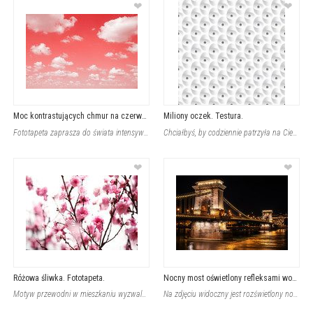
❤
❤
Moc kontrastujących chmur na czerwonym niebie
Miliony oczek. Testura.
Fototapeta zaprasza do świata intensywnych barw i wyrazistych kontrastów, gdzie
Chciałbyś, by codziennie patrzyła na Ciebie niezliczona ilość par oczu? Fototape
❤
❤
Różowa śliwka. Fototapeta.
Nocny most oświetlony refleksami wody
Motyw przewodni w mieszkaniu wyzwala wiele energii. To od niego zależy, jaką nut
Na zdjęciu widoczny jest rozświetlony nocą most wiszący, którego solidne wieże i