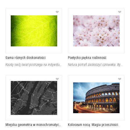
❤
❤
Gama różnych doskonałości
Poetycko piękna roślinność
Każdy swój świat postrzega na indywidualny sposób. Nie wszystko to, co dla mnie
Natura potrafi zaskoczyć człowieka. Bywa kapryśna, to fakt, lecz nie można odmów
❤
❤
Miejska geometria w monochromatycznej tonacji
Koloseum nocą. Magia przeszłości.