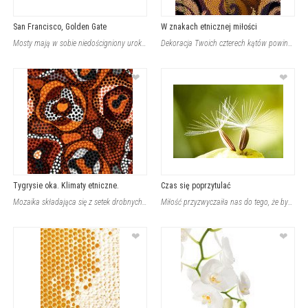
San Francisco, Golden Gate
W znakach etnicznej miłości
Mosty mają w sobie niedościgniony urok oraz czar. Te monstrualne budowle niektór
Dekoracja Twoich czterech kątów powinna mieć w sobie "to coś", dzięki czemu każd
❤
❤
Tygrysie oka. Klimaty etniczne.
Czas się poprzytulać
Mozaika składająca się z setek drobnych elementów jest ciekawym dodatkiem do wnę
Miłość przyzwyczaiła nas do tego, że bywa kapryśna - jednak nie w tym przypadku.
❤
❤