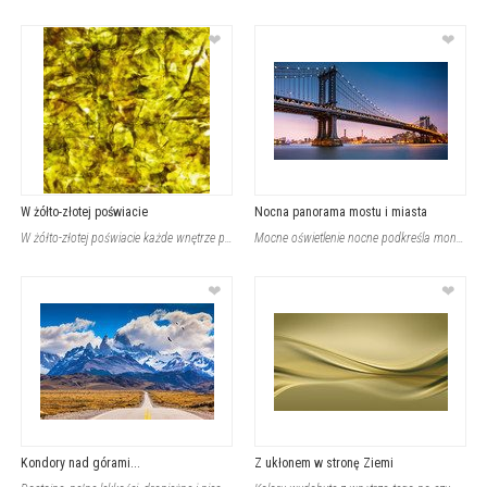
❤
❤
W żółto-złotej poświacie
Nocna panorama mostu i miasta
W żółto-złotej poświacie każde wnętrze prezentować będzie się jak milion dolarów
Mocne oświetlenie nocne podkreśla monumentalny most wiszący, który rozciąga się
❤
❤
Kondory nad górami...
Z ukłonem w stronę Ziemi