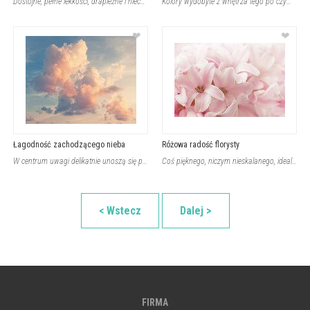
Dostojne, pełne lekkości, drapieżne i nieco tajemnicze ptactwo wznoszące się pon
Kolory wydobyte z wnętrza tego po czym stąpamy mogą być idealnym uzupełnieniem k
❤
❤
Łagodność zachodzącego nieba
Różowa radość florysty
W centrum uwagi delikatnie unoszą się puszyste chmury skąpane w ciepłych barwach
Coś pięknego, niczym nieskalanego, idealnego. To muszą być kwiaty. Nie ważne, cz
< Wstecz
Dalej >
FIRMA