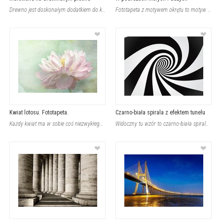
Drewno jest doskonałym dodatkiem do każdego typu wnętrz. Zarówno w nowoczesnych
Fototapeta z motywem okrętu to motyw idealny zarówno do salonu, jak i hotelowego
❤
❤
Kwiat lotosu. Fototapeta.
Czarno-biała spirala z efektem tunelu
Każdy kwiat ma w sobie coś niezwykłego. Jedyne, co musimy zrobić to dostrzec pię
Widoczny tu wzór to czarno-biała spirala tworząca efekt optyczny tunelu z koncen
❤
❤