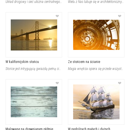
Układ drogowy i sieć uliczna centralnego obszaru miejskiego tworzą harmonijną, c
Wielu z Nas lubuje się w architektonicznych perełkach, które zdobią Naszą planet
❤
❤
W kalifornijskim słońcu
Ze słońcem na ścianie
Słońce jest intrygującą gwiazdą pełną ciepła oraz niezwykłego czaru. Jeśli pragn
Magia wnętrza opiera się przede wszystkim na uwodzicielskiej harmonii. Jeśli chc
❤
❤
Malowane na drewnianym płótnie
W podróżach małych i dużych