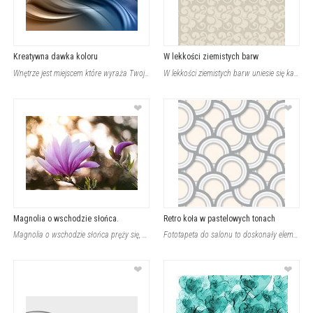
Kreatywna dawka koloru
W lekkości ziemistych barw
Wnętrze jest miejscem które wyraża Twoją duszę, zamiłowania do określonego piękn
W lekkości ziemistych barw uniesie się każde pomieszczenie. Jeśli kochasz stonow
❤
❤
Magnolia o wschodzie słońca.
Retro koła w pastelowych tonach
Magnolia o wschodzie słońca pręży się, chcąc wyłapać pierwsze, jeszcze nie do ko
Fototapeta do salonu to doskonały element zmieniający w krótkim czasie design wn
❤
❤