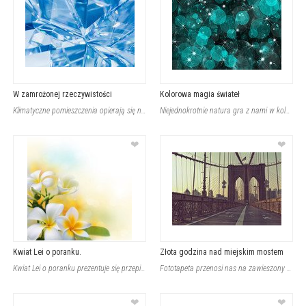
W zamrożonej rzeczywistości
Kolorowa magia świateł
Klimatyczne pomieszczenia opierają się na znakomitym uroku i nietuzinkowej magii
Niejednokrotnie natura gra z nami w kolory. Magia zawarta w przedstawieniu jest
❤
❤
Kwiat Lei o poranku.
Złota godzina nad miejskim mostem
Kwiat Lei o poranku prezentuje się przepięknie. Idealne wyważenie kolorów przepl
Fototapeta przenosi nas na zawieszony nad miejskim krajobrazem most, gdzie delik
❤
❤