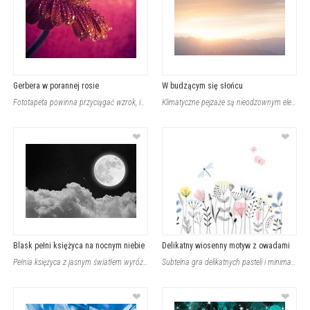
Gerbera w porannej rosie
W budzącym się słońcu
Fototapeta powinna przyciągać wzrok, intrygować jak i zachwycać. Jak można osiąg
Klimatyczne pejzaże są nieodzownym elementem każdej nowej aranżacji. Jeśli pragn
❤
❤
Blask pełni księżyca na nocnym niebie
Delikatny wiosenny motyw z owadami
Pełnia księżyca z jasnym światłem wyróżnia się na tle nocnego nieba, rozświetlaj
Subtelna gra delikatnych pasteli i minimalistycznych ilustracji nadaje wnętrzu l
❤
❤