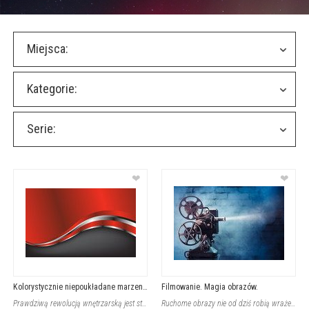
Miejsca:
Kategorie:
Serie:
❤
❤
Kolorystycznie niepoukładane marzenie
Filmowanie. Magia obrazów.
Prawdziwą rewolucją wnętrzarską jest stworzenie takiej wizji, która pasowałaby k
Ruchome obrazy nie od dziś robią wrażenie na odbiorcach. Pierwsze filmy budziły