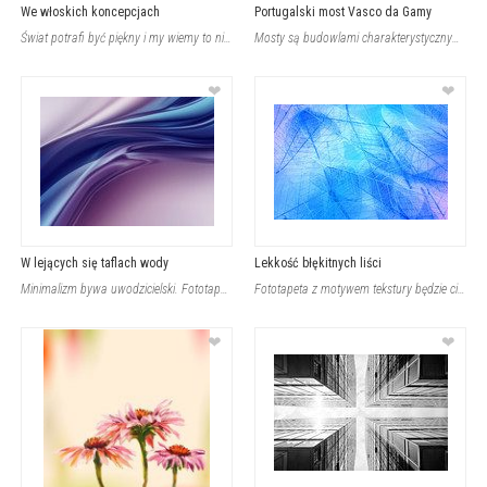
We włoskich koncepcjach
Portugalski most Vasco da Gamy
Świat potrafi być piękny i my wiemy to nie od dziś. Jeśli pragniesz szczyptę dos
Mosty są budowlami charakterystycznymi w szczególności dla większych miejscowośc
❤
❤
W lejących się taflach wody
Lekkość błękitnych liści
Minimalizm bywa uwodzicielski. Fototapeta z motywem leja wodnego w abstrakcyjnym
Fototapeta z motywem tekstury będzie ciekawym urozmaiceniem nie jednego wnętrza.
❤
❤