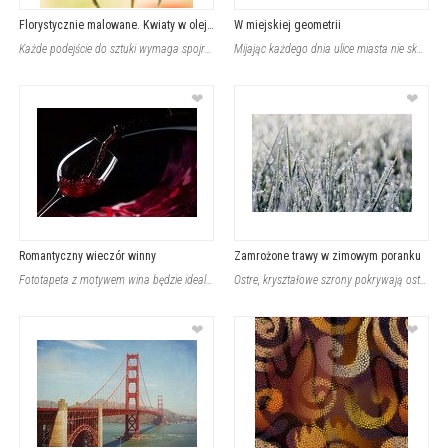
Florystycznie malowane. Kwiaty w oleju.
W miejskiej geometrii
Każde podejście do sztuki wymaga spojrzenia na świat z nieco innej perspektywy,
Mijając każdego dnia ulice miasta nie skupiamy się na tym, co piękne, niezwykłe
❤
❤
Romantyczny wieczór winny
Zamrożone trawy w zimowym poranku
Fototapeta z motywem wina będzie idealnym konceptem designerskim do wnętrza salo
Ostre, kryształowe szrony pokrywają ostre trawy na mroźnym, zimnym poranku. Kont
❤
❤