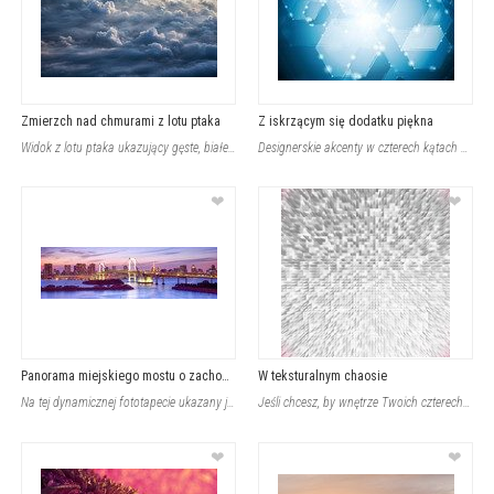
Zmierzch nad chmurami z lotu ptaka
Z iskrzącym się dodatku piękna
Widok z lotu ptaka ukazujący gęste, białe i szare chmury o miękkich kształtach p
Designerskie akcenty w czterech kątach są jak złoty środek na szarość i brak kol
❤
❤
Panorama miejskiego mostu o zachodzie
W teksturalnym chaosie
Na tej dynamicznej fototapecie ukazany jest rozświetlony most wiszący rozciągają
Jeśli chcesz, by wnętrze Twoich czterech kątów zamieniło się w energetyczną prze
❤
❤