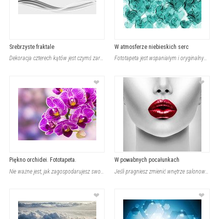
Srebrzyste fraktale
W atmosferze niebieskich serc
Dekoracja czterech kątów jest czymś zarówno osobistym, jak i oficjalnym. Dodatek
Fototapeta jest wspaniałym i oryginalnym dodatkiem do wnętrza czterech kątów. Je
❤
❤
Piękno orchidei. Fototapeta.
W powabnych pocałunkach
Nie ważne jest, jak zagospodarujesz swoje wnętrze. Ważne, aby owe cztery kąty po
Jeśli pragniesz zmienić wnętrze salonowych przestrzeni, powinieneś pomyśleć o de
❤
❤