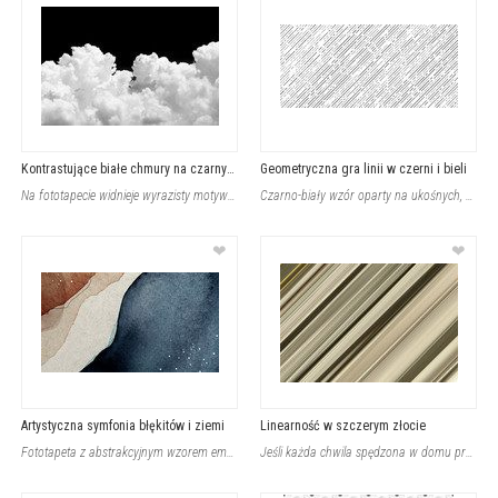
Kontrastujące białe chmury na czarnym tle
Geometryczna gra linii w czerni i bieli
Na fototapecie widnieje wyrazisty motyw puszystych, białych chmur na głębokim, c
Czarno-biały wzór oparty na ukośnych, równoległych kreskach tworzy minimalistycz
❤
❤
Artystyczna symfonia błękitów i ziemi
Linearność w szczerym złocie
Fototapeta z abstrakcyjnym wzorem emanuje artystyczną siłą dzięki dynamicznemu p
Jeśli każda chwila spędzona w domu przysparza Tobie dziwne uczucia braków aranża