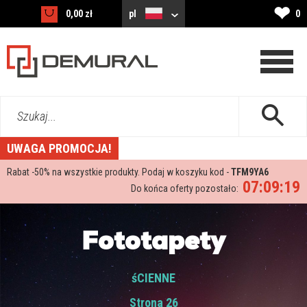
❤
0,00 zł
pl
0
Szukaj...
UWAGA PROMOCJA!
Rabat -
50%
na wszystkie produkty. Podaj w koszyku kod -
TFM9YA6
07:09:18
Do końca oferty pozostało:
Fototapety
śCIENNE
Strona 26