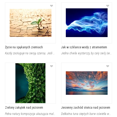
❤
❤
Życie na spękanych ziemiach
Jak w szklance wody z atramentem
Każdy zasługuje na swoją szansę. Jeśli więc pragniesz zmienić oblicze Twoich czt
Jedna chwila wystarczy, by cały swój świat zamienić w niezwykłą krainę pełną fan
❤
❤
Zielony zakątek nad jeziorem
Jesienny zachód słońca nad jeziorem
Pelna natury kompozycja ukazująca malowniczy fragment lasu otaczającego spokojne
Delikatna łuna ciepłych barw oświetla wnętrze, niosąc spokój i harmonię. Fototap