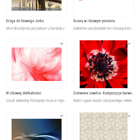
Droga do Nowego Jorku
Ściany w różowym posłaniu
Most Brooklyński jest jednym z bardziej charakterystycznych obiektów Nowego Jork
Delikatnie uwodzicielski ton różowej kompozycji będzie doskonałym elementem deko
❤
❤
W różowej delikatności
Czerwone zawilce. Kompozycja barwna.
Uścisk delikatnej fototapety może w mgnieniu oka przerodzić się w piękno oraz po
Makro ujęcie świata rzeczywistego niekiedy jest dla Nas zaskoczeniem. Gdy ma ono
❤
❤