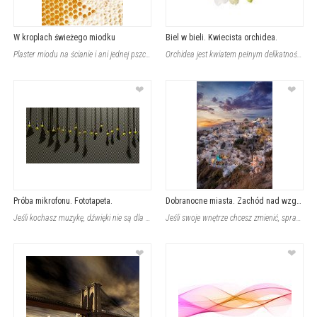
W kroplach świeżego miodku
Biel w bieli. Kwiecista orchidea.
Plaster miodu na ścianie i ani jednej pszczoły? To jest możliwe za sprawą fotota
Orchidea jest kwiatem pełnym delikatności i subtelnego blasku. Niespełna jeden p
❤
❤
Próba mikrofonu. Fototapeta.
Dobranocne miasta. Zachód nad wzgórzem.
Jeśli kochasz muzykę, dźwięki nie są dla Ciebie obce, a Ty pragniesz otaczać się
Jeśli swoje wnętrze chcesz zmienić, sprawić, by to, co jest już oklepane nabrało
❤
❤