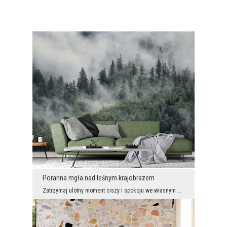
Poranna mgła nad leśnym krajobrazem
Zatrzymaj ulotny moment ciszy i spokoju we własnym wnętrzu. Fototapeta z widokiem na gęsty las sk...