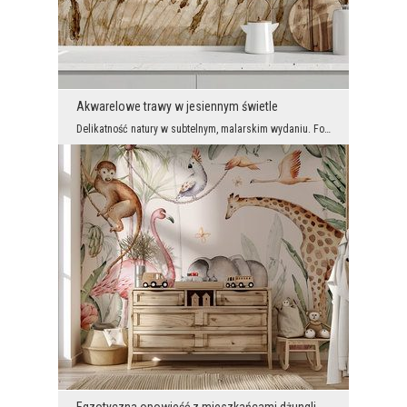
Akwarelowe trawy w jesiennym świetle
Delikatność natury w subtelnym, malarskim wydaniu. Fototapeta ukazuje złociste trawy falujące na ...