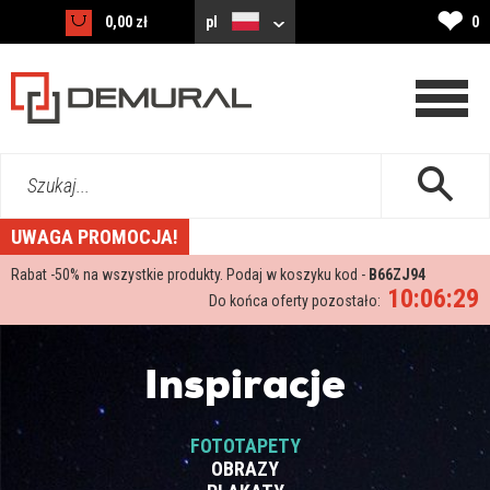
❤
0,00 zł
pl
0
Szukaj...
UWAGA PROMOCJA!
Rabat -
50%
na wszystkie produkty. Podaj w koszyku kod -
B66ZJ94
10:06:28
Do końca oferty pozostało:
Inspiracje
FOTOTAPETY
OBRAZY