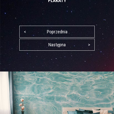
PLAKATY
<
Poprzednia
Następna
>