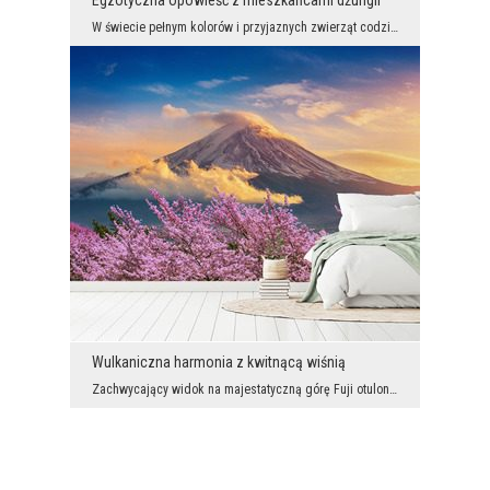
Egzotyczna opowieść z mieszkańcami dżungli
W świecie pełnym kolorów i przyjaznych zwierząt codzienność zamienia się w przygodę. Fototapeta p...
Wulkaniczna harmonia z kwitnącą wiśnią
Zachwycający widok na majestatyczną górę Fuji otuloną mgłą i obłokami, uzupełniony feerią różowyc...