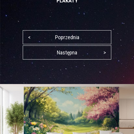
PLAKATY
<
Poprzednia
Następna
>