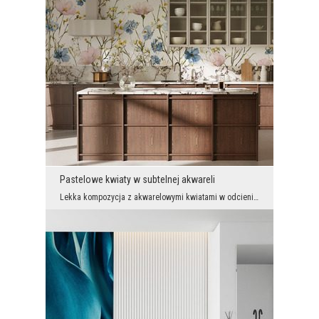
Pastelowe kwiaty w subtelnej akwareli
Lekka kompozycja z akwarelowymi kwiatami w odcieniach błękitu, pudrowego różu i kremowej bieli wn...