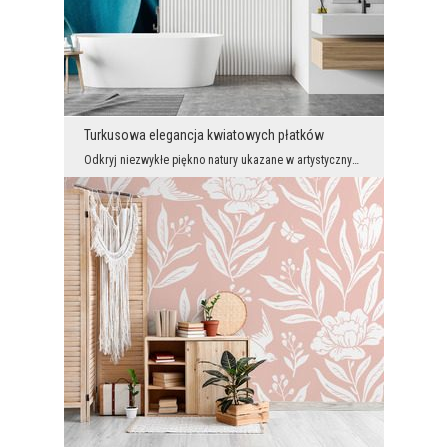
Turkusowa elegancja kwiatowych płatków
Odkryj niezwykłe piękno natury ukazane w artystycznym zbliżeniu. Delikatnie wijące się płatki kwi...