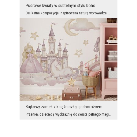
Pudrowe kwiaty w subtelnym stylu boho
Delikatna kompozycja inspirowana naturą wprowadza do wnętrza lekkość i ponadczasową elegancję. Ja...
Bajkowy zamek z księżniczką i jednorożcem
Przenieś dziecięcą wyobraźnię do świata pełnego magii i baśniowych przygód. Urocza księżniczka, d...