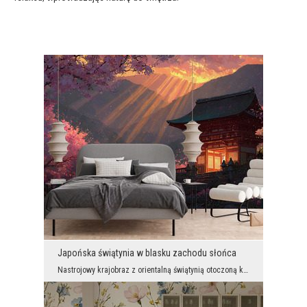
Japońska świątynia w blasku zachodu słońca
Nastrojowy krajobraz z orientalną świątynią otoczoną kwitnącymi drzewami zachwyca intensywnymi ko...