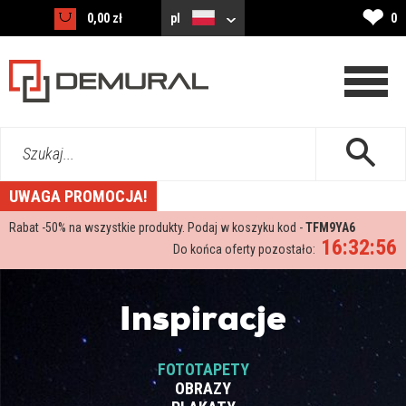
❤
0,00 zł
pl
0
Szukaj...
UWAGA PROMOCJA!
Rabat -
50%
na wszystkie produkty. Podaj w koszyku kod -
TFM9YA6
16:32:55
Do końca oferty pozostało:
Inspiracje
FOTOTAPETY
OBRAZY