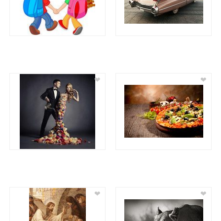
❤
❤
❤
❤