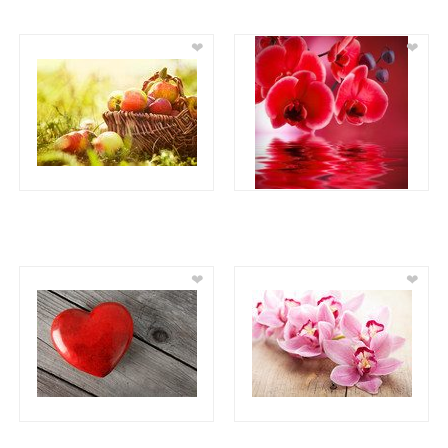
❤
❤
❤
❤