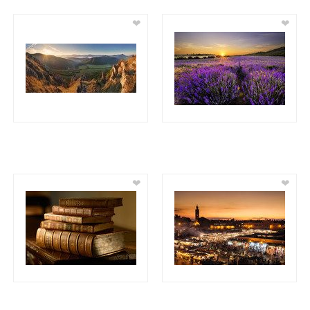
❤
❤
❤
❤