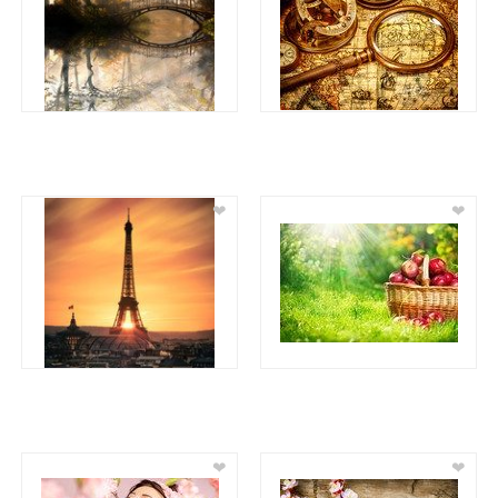
❤
❤
❤
❤