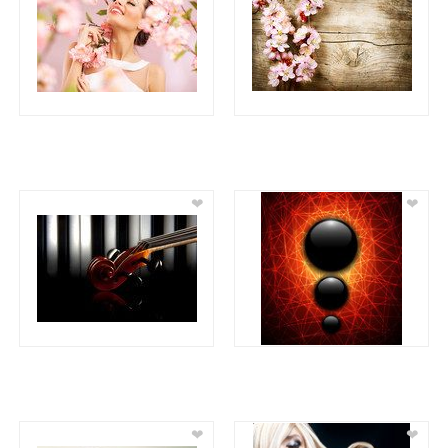
❤
❤
❤
❤