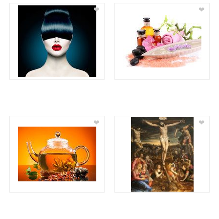
❤
❤
❤
❤