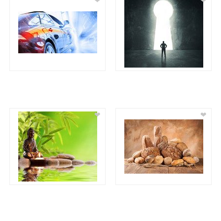
❤
❤
❤
❤