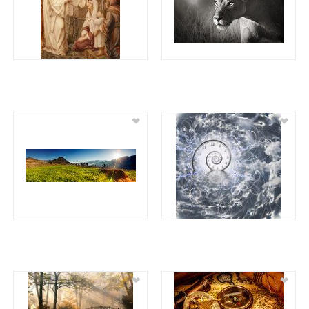
❤
❤
❤
❤