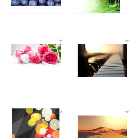
❤
❤
❤
❤