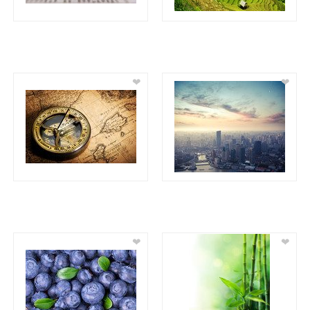
❤
❤
❤
❤