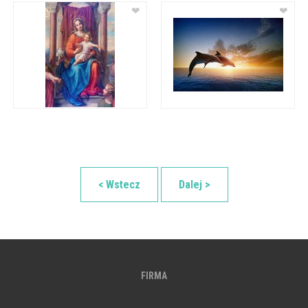
❤
❤
< Wstecz
Dalej >
FIRMA