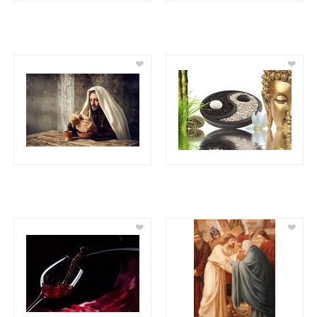
❤
❤
❤
❤