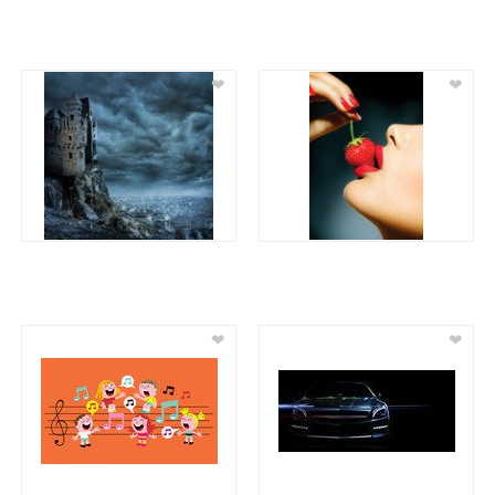
❤
❤
❤
❤