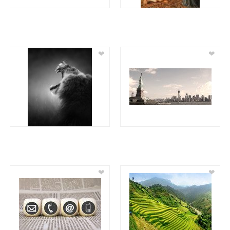
❤
❤
❤
❤