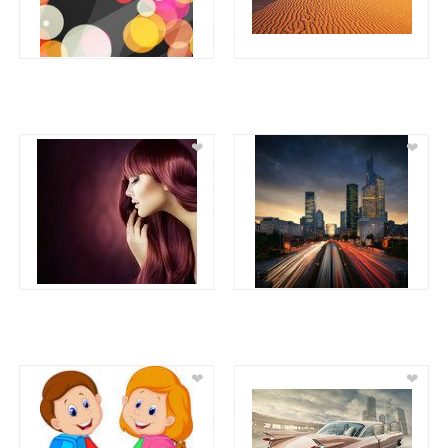
❤
❤
❤
❤