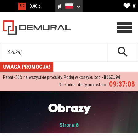
❤
0,00 zł
pl
0
Szukaj...
UWAGA PROMOCJA!
Rabat -
50%
na wszystkie produkty. Podaj w koszyku kod -
B66ZJ94
09:37:07
Do końca oferty pozostało:
Obrazy
Strona 6