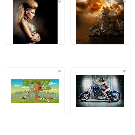
❤
❤
❤
❤