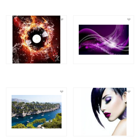
❤
❤
❤
❤