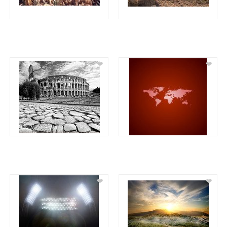
❤
❤
❤
❤