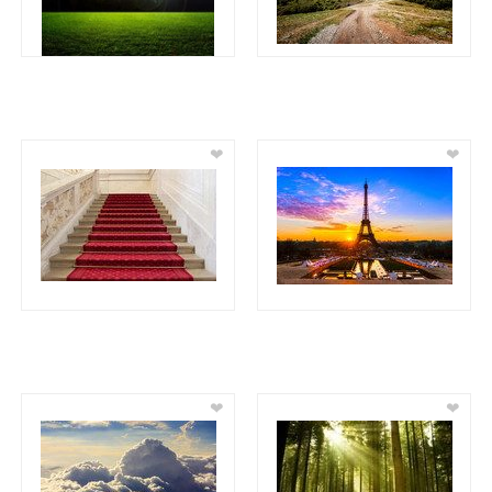
❤
❤
❤
❤