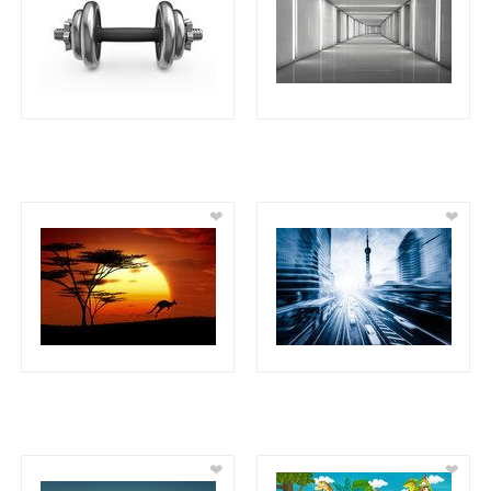
❤
❤
❤
❤