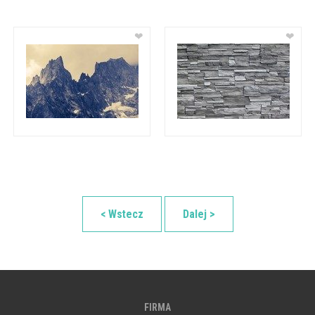
❤
❤
< Wstecz
Dalej >
FIRMA