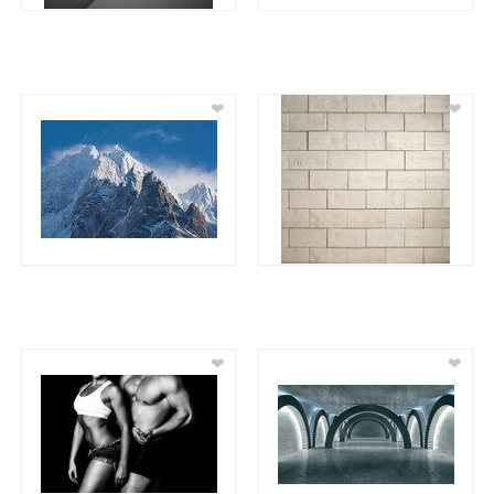
❤
❤
❤
❤