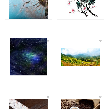
❤
❤
❤
❤