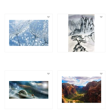
❤
❤
❤
❤