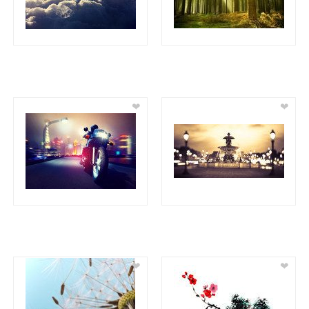
❤
❤
❤
❤