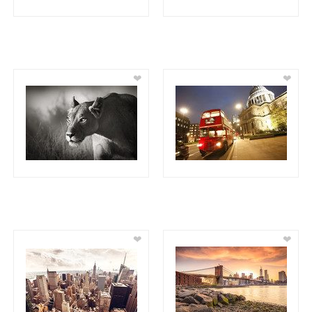
❤
❤
❤
❤