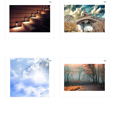
❤
❤
❤
❤