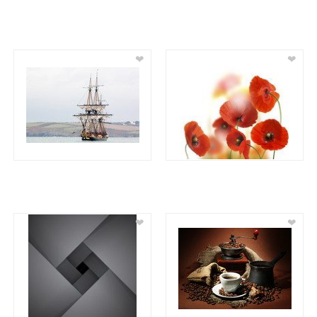
❤
❤
❤
❤