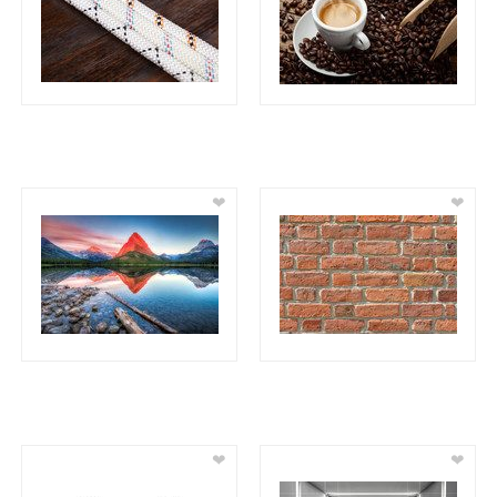
❤
❤
❤
❤