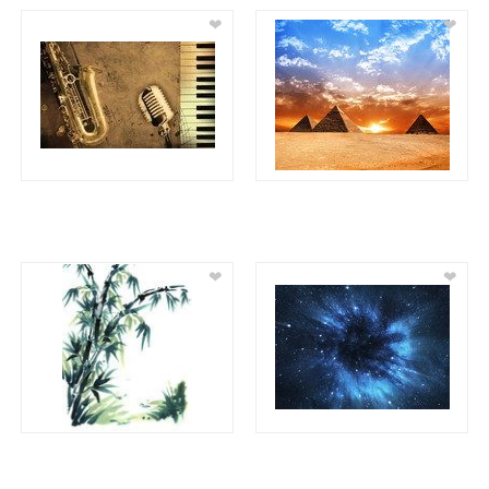
❤
❤
❤
❤