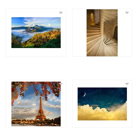
❤
❤
❤
❤