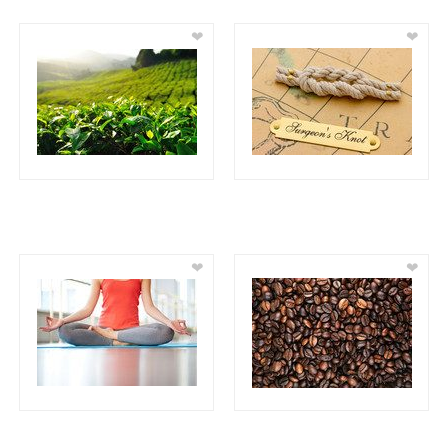
❤
❤
❤
❤