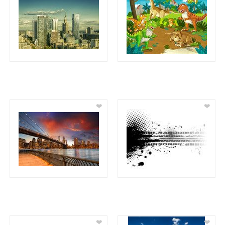
❤
❤
❤
❤