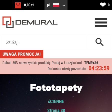
❤
0,00 zł
pl
0
Szukaj...
UWAGA PROMOCJA!
Rabat -
50%
na wszystkie produkty. Podaj w koszyku kod -
TFM9YA6
04:23:57
Do końca oferty pozostało:
Fototapety
śCIENNE
Strona 38