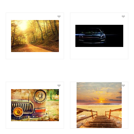
❤
❤
❤
❤