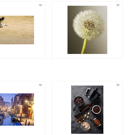
❤
❤
❤
❤