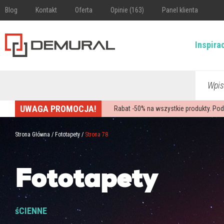
Blog
Kontakt
Oferta
Opinie (163)
Panel klienta
Inspira
Wpis
UWAGA PROMOCJA!
Rabat -
50%
na wszystkie produkty. Pod
Strona Główna
/
Fototapety
/
Strona 78
Fototapety
śCIENNE