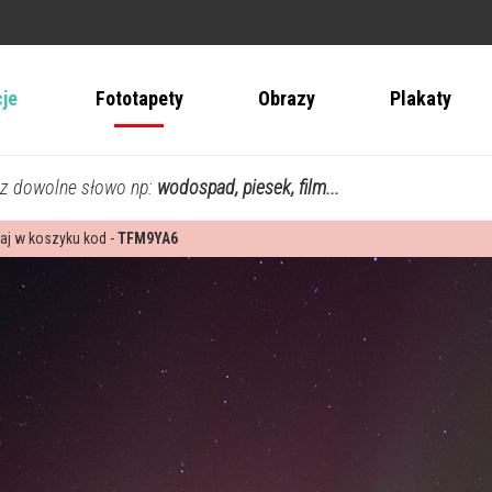
cje
Fototapety
Obrazy
Plakaty
z dowolne słowo np:
wodospad, piesek, film...
aj w koszyku kod -
TFM9YA6