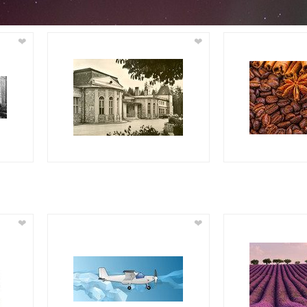
❤
❤
❤
❤