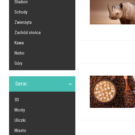
Stadion
Schody
Zwierzęta
Zachód słońca
Kawa
Niebo
Góry
Serie:
3D
Mosty
Uliczki
Miasto