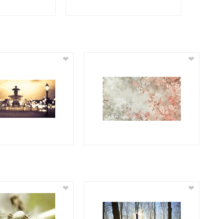
❤
❤
❤
❤