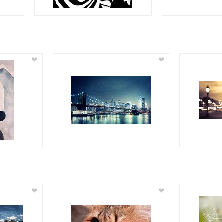
❤
❤
❤
❤