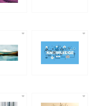
❤
❤
❤
❤