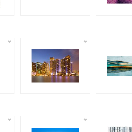
❤
❤
❤
❤