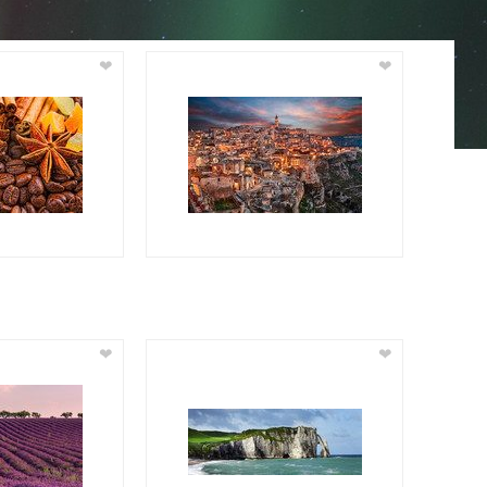
❤
❤
❤
❤