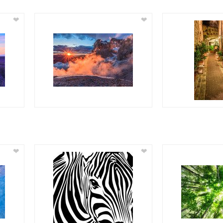
❤
❤
❤
❤