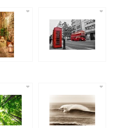
❤
❤
❤
❤