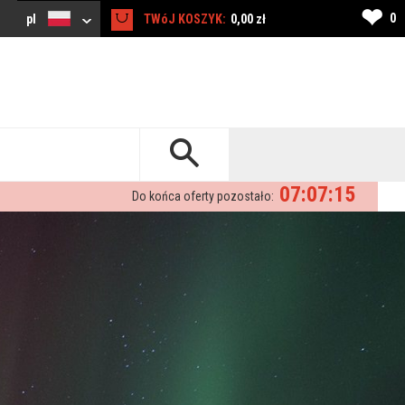
❤
0
pl
TWóJ KOSZYK:
0,00 zł
07:07:13
Do końca oferty pozostało: