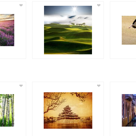
❤
❤
❤
❤